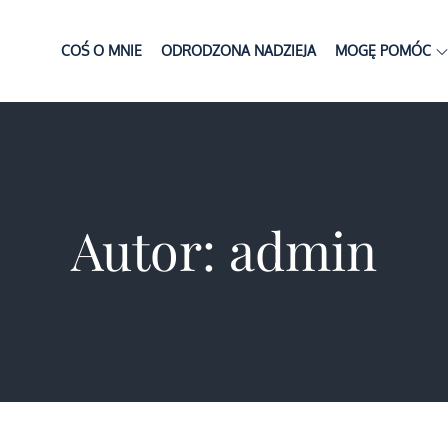
Skip
to
COŚ O MNIE
ODRODZONA NADZIEJA
MOGĘ POMÓC
zona Nadzieja
czak
content
Autor:
admin